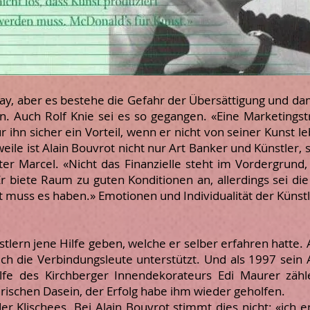
kay, aber es bestehe die Gefahr der Übersättigung und dam
n. Auch Rolf Knie sei es so gegangen. «Eine Marketingst
ür ihn sicher ein Vorteil, wenn er nicht von seiner Kunst 
weile ist Alain Bouvrot nicht nur Art Banker und Künstler,
 Marcel. «Nicht das Finanzielle steht im Vordergrund,
Er biete Raum zu guten Konditionen an, allerdings sei di
 muss es haben.» Emotionen und Individualität der Künstl
nstlern jene Hilfe geben, welche er selber erfahren hatte.
h die Verbindungsleute unterstützt. Und als 1997 sein
Hilfe des Kirchberger Innendekorateurs Edi Maurer zäh
rischen Dasein, der Erfolg habe ihm wieder geholfen.
 der Klischees. Bei Alain Bouvrot stimmt dies nicht: «ich 