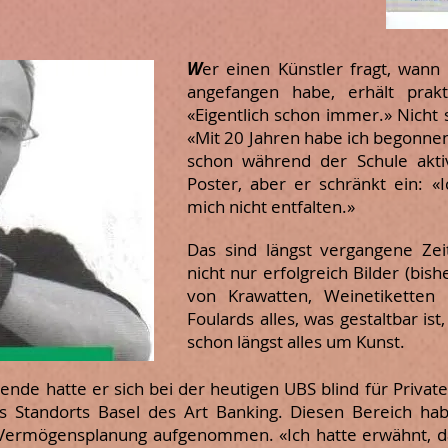
W
er einen Künstler fragt, wann
angefangen habe, erhält prak
«Eigentlich schon immer.» Nicht s
«Mit 20 Jahren habe ich begonnen
schon während der Schule akt
Poster, aber er schränkt ein: 
mich nicht entfalten.»
Das sind längst vergangene Ze
nicht nur erfolgreich Bilder (bis
von Krawatten, Weinetiketten 
Foulards alles, was gestaltbar ist
schon längst alles um Kunst.
nende hatte er sich bei der heutigen UBS blind für Priva
des Standorts Basel des Art Banking. Diesen Bereich h
ne Vermögensplanung aufgenommen.
«Ich hatte erwähnt, d