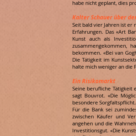
habe nicht geplant, dies pr
Kalter Schauer über de
Seit bald vier Jahren ist e
Erfahrungen. Das «Art Ban
Kunst auch als Investit
zusammengekommen, hat B
bekommen. «Bei van Gogh 
Die Tätigkeit im Kunstsek
halte mich weniger an die F
Ein Risikomarkt
Seine berufliche Tätigkeit 
sagt Bouvrot. «Die Mögli
besondere Sorgfaltspflicht.
Für die Bank sei zumindest
zwischen Käufer und Ver
angehen und die Wahrnehm
Investitionsgut. «Die Kuns