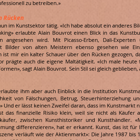
ofessionell
zu betreiben.»
n Rücken
r nun im Kunstsektor tätig. «Ich habe absolut ein anderes Bi
king» erlaubte Alain Bouvrot einen Blick in das Kunstbu
ion angesehen wird. Mit Picasso-Erben, Dali-Experte
ilder von alten Meistern ebenso gesehen wie Einbl
ist mir ein kalter Schauer über den Rücken gezogen, d
tor prägte auch die eigene Maltätigkeit. «Ich male heut
ormen», sagt Alain Bouvrot. Sein Stil sei gleich geblieben,
erlaubte ihm aber auch Einblick in die Institution Kunstmar
chkeit von Fälschungen, Betrug, Steuerhinterziehung u
» Und er lässt keinen Zweifel daran, dass im Kunstmarkt n
 das finanzielle Risiko klein, weil sie nicht als Käufer 
käufer, zwischen Kunsthistoriker und Kunsthändler. 
ung differenzieren», hat er erkannt.
Kunst, das ist für
tszene verläuft wie der Aktienmarkt»: Die Jahre 1987 bis 1