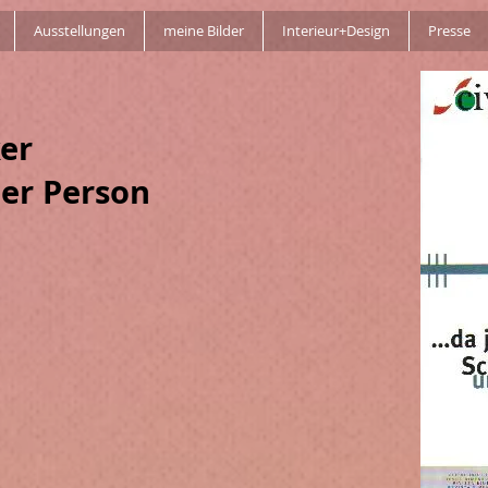
Ausstellungen
meine Bilder
Interieur+Design
Presse
ker
ner Person