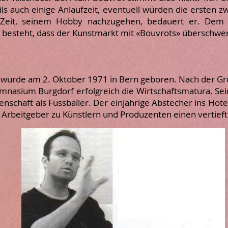
ls auch einige Anlaufzeit, eventuell würden die ersten zw
eit, seinem Hobby nachzugehen, bedauert er. Dem i
r besteht, dass der Kunstmarkt mit «Bouvrots» überschw
ks wurde am 2. Oktober 1971 in Bern geboren. Nach der G
nasium Burgdorf erfolgreich die Wirtschaftsmatura. Sein
enschaft als Fussballer. Der einjährige Abstecher ins Hot
rbeitgeber zu Künstlern und Produzenten einen vertiefte