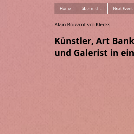
Home
über mich...
Next Event
Alain Bouvrot v/o Klecks
Künstler, Art Ban
und Galerist in ei