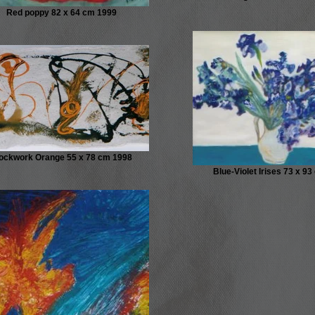
Red poppy 82 x 64 cm 1999
ockwork Orange 55 x 78 cm 1998
Blue-Violet Irises 73 x 9