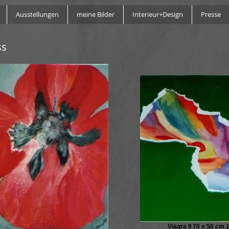
Ausstellungen
meine Bilder
Interieur+Design
Presse
ss
Viagra II 70 x 50 cm 