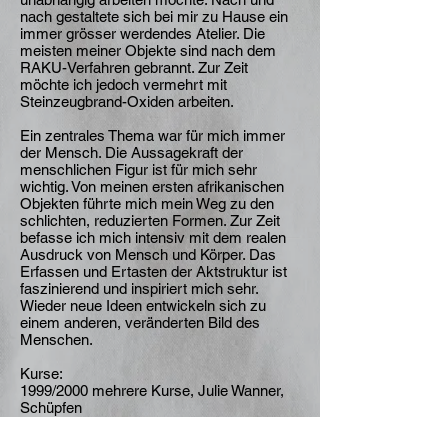
nach gestaltete sich bei mir zu Hause ein
immer grösser werdendes Atelier. Die
meisten meiner Objekte sind nach dem
RAKU-Verfahren gebrannt. Zur Zeit
möchte ich jedoch vermehrt mit
Steinzeugbrand-Oxiden arbeiten.
Ein zentrales Thema war für mich immer
der Mensch. Die Aussagekraft der
menschlichen Figur ist für mich sehr
wichtig. Von meinen ersten afrikanischen
Objekten führte mich mein Weg zu den
schlichten, reduzierten Formen. Zur Zeit
befasse ich mich intensiv mit dem realen
Ausdruck von Mensch und Körper. Das
Erfassen und Ertasten der Aktstruktur ist
faszinierend und inspiriert mich sehr.
Wieder neue Ideen entwickeln sich zu
einem anderen, veränderten Bild des
Menschen.
Kurse:
1999/2000 mehrere Kurse, Julie Wanner,
Schüpfen
2001 Aktmodellieren ohne Modell, Doris
Althaus, Solothurn